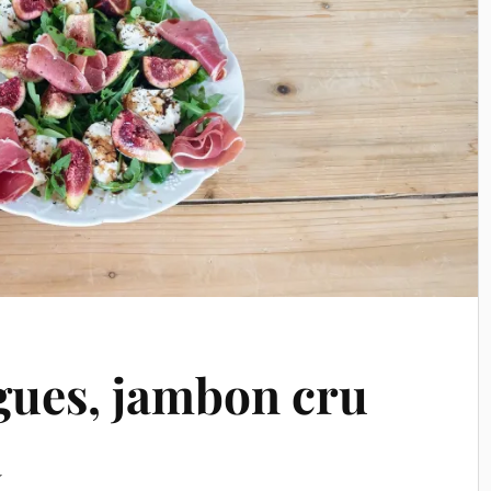
igues, jambon cru
a