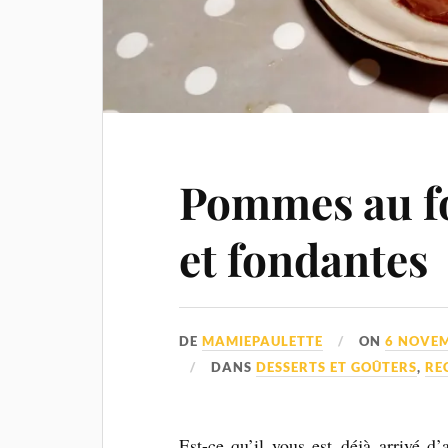
Pommes au fo
et fondantes
DE
MAMIEPAULETTE
ON
6 NOVE
DANS
DESSERTS ET GOÛTERS
,
RE
Est-ce qu’il vous est déjà arrivé d’