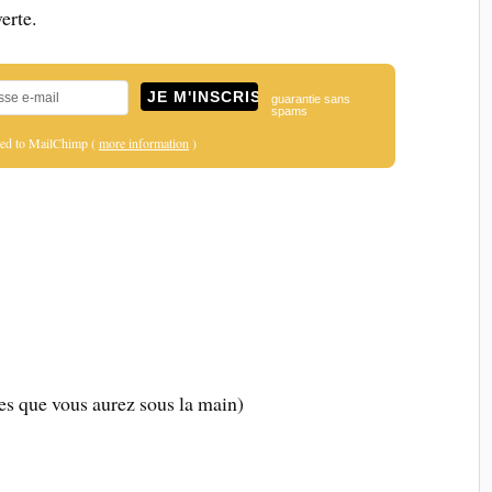
erte.
guarantie sans
spams
ered to MailChimp (
more information
)
bes que vous aurez sous la main)