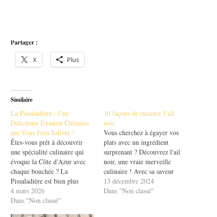
Partager :
X
Plus
Similaire
La Pissaladière : Une
10 façons de cuisiner l’ail
Délicieuse Évasion Culinaire
noir
qui Vous Fera Saliver !
Vous cherchez à égayer vos
Êtes-vous prêt à découvrir
plats avec un ingrédient
une spécialité culinaire qui
surprenant ? Découvrez l'ail
évoque la Côte d'Azur avec
noir, une vraie merveille
chaque bouchée ? La
culinaire ! Avec sa saveur
Pissaladière est bien plus
douce et umami, il peut
13 décembre 2024
qu'un simple plat, c'est une
4 mars 2026
transformer n'importe quel
Dans "Non classé"
véritable évasion gourmande
Dans "Non classé"
repas en une expérience
qui ravira vos papilles. Avec
gustative unique. Dans cet