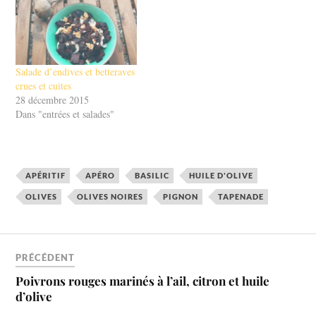
son mélange d'oignons
article, nous allons explorer
caramélisés, d'anchois et
10 façons de cuisiner l'ail
d'olives noires, cette tarte
noir. Que vous…
provençale est un festival de
saveurs.…
Salade d’endives et betteraves
crues et cuites
28 décembre 2015
Dans "entrées et salades"
APÉRITIF
APÉRO
BASILIC
HUILE D'OLIVE
OLIVES
OLIVES NOIRES
PIGNON
TAPENADE
PRÉCÉDENT
Poivrons rouges marinés à l’ail, citron et huile
d’olive