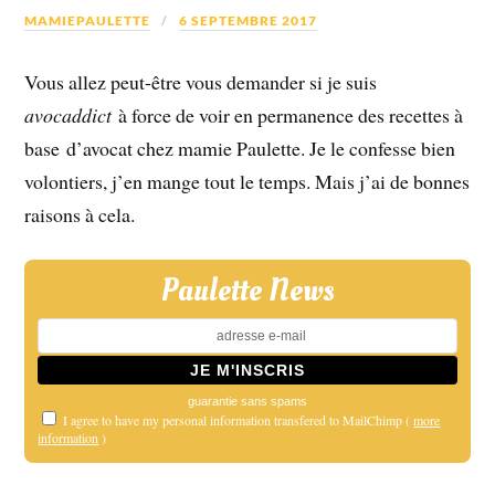
MAMIEPAULETTE
6 SEPTEMBRE 2017
Vous allez peut-être vous demander si je suis
avocaddict
à force de voir en permanence des recettes à
base d’avocat chez mamie Paulette. Je le confesse bien
volontiers, j’en mange tout le temps. Mais j’ai de bonnes
raisons à cela.
Paulette News
guarantie sans spams
I agree to have my personal information transfered to MailChimp (
more
information
)