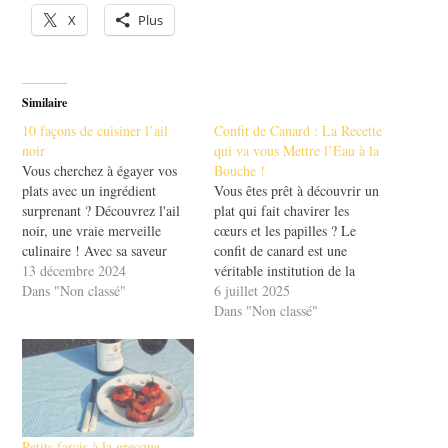
X
Plus
Similaire
10 façons de cuisiner l’ail
Confit de Canard : La Recette
noir
qui va vous Mettre l’Eau à la
Vous cherchez à égayer vos
Bouche !
plats avec un ingrédient
Vous êtes prêt à découvrir un
surprenant ? Découvrez l'ail
plat qui fait chavirer les
noir, une vraie merveille
cœurs et les papilles ? Le
culinaire ! Avec sa saveur
confit de canard est une
douce et umami, il peut
13 décembre 2024
véritable institution de la
transformer n'importe quel
Dans "Non classé"
cuisine française. Avec sa
6 juillet 2025
repas en une expérience
texture fondante et son goût
Dans "Non classé"
gustative unique. Dans cet
riche, il saura séduire tous les
article, nous allons explorer
gourmets. Mais saviez-vous
10 façons de cuisiner l'ail
que cette recette traditionnelle
noir. Que vous…
cache des…
Petits farcis à la grecque