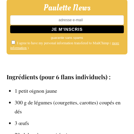
Paulette News
guarantie sans spams
I agree to have my personal information transfered to MailChimp (
more
information
)
Ingrédients
(pour 6 flans individuels) :
1 petit oignon jaune
300 g de légumes (courgettes, carottes) coupés en
dés
3 œufs