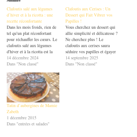
Similaire
Clafoutis salé aux légumes
Clafoutis aux Cerises : Un
d’hiver et à la ricotta : une
Dessert qui Fait Vibrer vos
recette réconfortante
Papilles !
Dans les mois froids, rien de
Vous cherchez un dessert qui
tel qu'un plat réconfortant
allie simplicité et délicatesse ?
pour réchauffer les cœurs. Le
Ne cherchez plus ! Le
clafoutis salé aux légumes
clafoutis aux cerises saura
d'hiver et à la ricotta est la
séduire vos papilles et égayer
réponse parfaite à cette quête
14 décembre 2024
vos repas. Avec son goût
14 septembre 2025
de chaleur. Cette recette
Dans "Non classé"
sucré et sa texture fondante,
Dans "Non classé"
simple et savoureuse met en
ce classique de la pâtisserie
avant des légumes de saison,
française évoque des
tout en offrant une texture…
souvenirs d’été et de moments
partagés en famille.…
Tatin d’aubergines de Mamie
Zabeth
1 décembre 2015
Dans "entrées et salades"