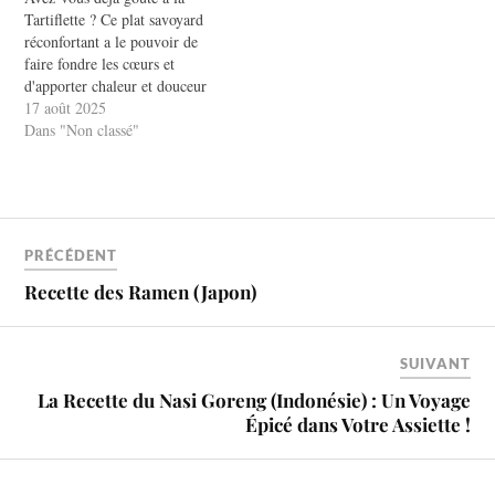
Tartiflette ? Ce plat savoyard
réconfortant a le pouvoir de
faire fondre les cœurs et
d'apporter chaleur et douceur
à vos soirées. Imaginez-vous,
17 août 2025
entouré de vos proches,
Dans "Non classé"
savourant une assiette de ce
délice crémeux et savoureux.
La Tartiflette n'est pas
seulement un plat, c'est une…
PRÉCÉDENT
Recette des Ramen (Japon)
SUIVANT
La Recette du Nasi Goreng (Indonésie) : Un Voyage
Épicé dans Votre Assiette !