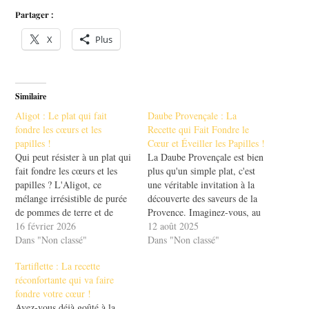
Partager :
X
Plus
Similaire
Aligot : Le plat qui fait
Daube Provençale : La
fondre les cœurs et les
Recette qui Fait Fondre le
papilles !
Cœur et Éveiller les Papilles !
Qui peut résister à un plat qui
La Daube Provençale est bien
fait fondre les cœurs et les
plus qu'un simple plat, c'est
papilles ? L'Aligot, ce
une véritable invitation à la
mélange irrésistible de purée
découverte des saveurs de la
de pommes de terre et de
Provence. Imaginez-vous, au
fromage, est bien plus qu'un
16 février 2026
cœur d'un village ensoleillé,
12 août 2025
simple repas. C'est une
Dans "Non classé"
savourant une viande mijotée
Dans "Non classé"
expérience culinaire qui
lentement dans du vin rouge
Tartiflette : La recette
évoque chaleur et
parfumé aux herbes de
réconfortante qui va faire
convivialité. Que vous soyez
Provence. Ce plat
fondre votre cœur !
en famille ou entre…
réconfortant fait fondre les
Avez-vous déjà goûté à la
cœurs et éveille…