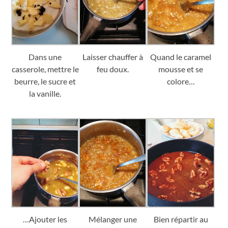
Dans une
Laisser chauffer à
Quand le caramel
casserole, mettre le
feu doux.
mousse et se
beurre, le sucre et
colore…
la vanille.
…Ajouter les
Mélanger une
Bien répartir au