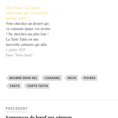
aux pommes caramélisées, à
Tarte Tatin : La recette
la croûte dorée et
renversante qui va vous faire
croustillante, qui fond dans la
tourner la tête !
bouche. Originaire d'un
Vous cherchez un dessert qui
petit…
va vraiment épater vos invités
? Ne cherchez pas plus loin !
La Tarte Tatin est une
merveille culinaire qui allie
simplicité et délicatesse en un
1 juillet 2025
seul plat. Ce classique
Dans "Non classé"
français, avec ses pommes
caramélisées et sa pâte
croustillante, est un véritable
incontournable de la…
BEURRE DEMI SEL
CARAMEL
NOIX
POIRES
TARTE
TARTE TATIN
PRÉCÉDENT
Samoussas de bœuf aux oignons