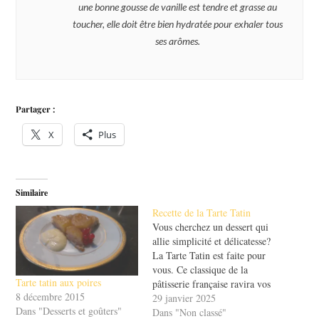
une bonne gousse de vanille est tendre et grasse au
toucher, elle doit être bien hydratée pour exhaler tous
ses arômes.
Partager :
X
Plus
Similaire
Recette de la Tarte Tatin
Vous cherchez un dessert qui
allie simplicité et délicatesse?
La Tarte Tatin est faite pour
vous. Ce classique de la
Tarte tatin aux poires
pâtisserie française ravira vos
8 décembre 2015
papilles et celles de vos
29 janvier 2025
Dans "Desserts et goûters"
invités. Imaginez une tarte
Dans "Non classé"