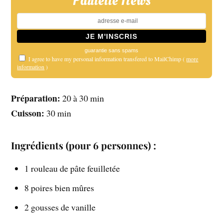
Paulette News
guarantie sans spams
I agree to have my personal information transfered to MailChimp (
more
information
)
Préparation:
20 à 30 min
Cuisson:
30 min
Ingrédients (pour 6 personnes) :
1 rouleau de pâte feuilletée
8 poires bien mûres
2 gousses de vanille