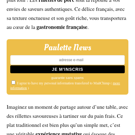
envies de saveurs authentiques. Ce délice français, avec
sa texture onctueuse et son goût riche, vous transportera
gastronomie française
au cœur de la
.
Paulette News
guarantie sans spams
I agree to have my personal information transfered to MailChimp (
more
information
)
Imaginez un moment de partage autour d’une table, avec
des rillettes savoureuses à tartiner sur du pain frais. Ce
plat traditionnel est bien plus qu’un simple met, c’est
expérience gustative
une véritable
qui évoque des