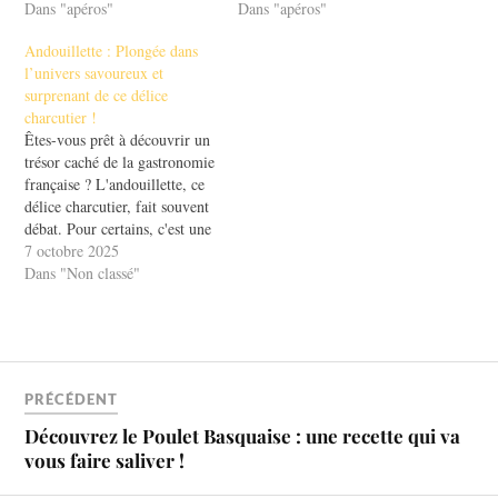
Dans "apéros"
Dans "apéros"
Andouillette : Plongée dans
l’univers savoureux et
surprenant de ce délice
charcutier !
Êtes-vous prêt à découvrir un
trésor caché de la gastronomie
française ? L'andouillette, ce
délice charcutier, fait souvent
débat. Pour certains, c'est une
saucisse savoureuse; pour
7 octobre 2025
d'autres, une curiosité à
Dans "Non classé"
éviter. Pourtant, ce plat a une
histoire riche et une saveur
unique qui mérite d'être
explorée. Dans cet article,
nous…
PRÉCÉDENT
Découvrez le Poulet Basquaise : une recette qui va
vous faire saliver !