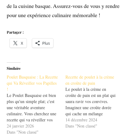
de la cuisine basque. Assurez-vous de vous y rendre
pour une expérience culinaire mémorable !
Partager :
X
Plus
Similaire
Poulet Basquaise : La Recette
Recette de poulet à la crème
qui Va Réveiller vos Papilles
en croûte de pain
!
Le poulet à la crème en
Le Poulet Basquaise est bien
croûte de pain est un plat qui
plus qu'un simple plat; c'est
saura ravir vos convives.
une véritable aventure
Imaginez une croûte dorée
culinaire. Vous cherchez une
qui cache un mélange
recette qui va réveiller vos
crémeux et savoureux. Cette
14 décembre 2024
papilles? Ne cherchez plus!
24 janvier 2026
recette allie simplicité et
Dans "Non classé"
Ce plat, typique du Pays
Dans "Non classé"
raffinement, parfaite pour