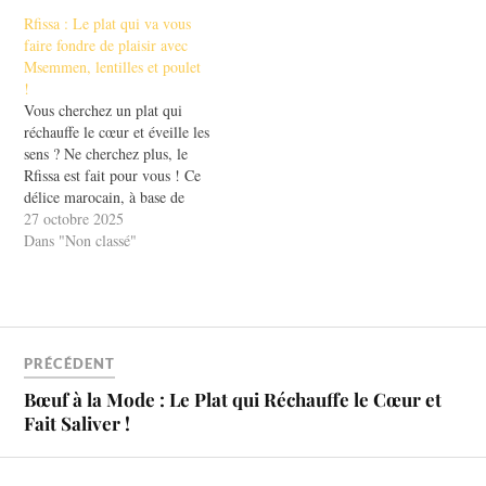
Basque, allie des saveurs
toutes les occasions. Que vous
Rfissa : Le plat qui va vous
riches et généreuses qui
souhaitiez impressionner lors
faire fondre de plaisir avec
séduisent à chaque bouchée.
d'un dîner ou simplement
Msemmen, lentilles et poulet
Imaginez des morceaux de
vous régaler…
!
poulet tendres, mijotés…
Vous cherchez un plat qui
réchauffe le cœur et éveille les
sens ? Ne cherchez plus, le
Rfissa est fait pour vous ! Ce
délice marocain, à base de
Msemmen, de lentilles et de
27 octobre 2025
poulet, est bien plus qu'un
Dans "Non classé"
simple repas. C'est une
véritable invitation à la
convivialité et à…
PRÉCÉDENT
Bœuf à la Mode : Le Plat qui Réchauffe le Cœur et
Fait Saliver !