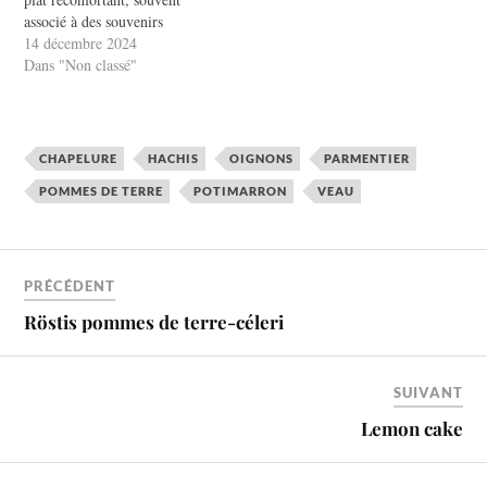
associé à des souvenirs
d’enfance, mérite une petite
14 décembre 2024
touche de modernité.
Dans "Non classé"
Imaginez une recette qui
combine tradition et
innovations gustatives. Dans
cet article, nous allons vous
CHAPELURE
HACHIS
OIGNONS
PARMENTIER
guider à travers une version…
POMMES DE TERRE
POTIMARRON
VEAU
PRÉCÉDENT
Röstis pommes de terre-céleri
SUIVANT
Lemon cake