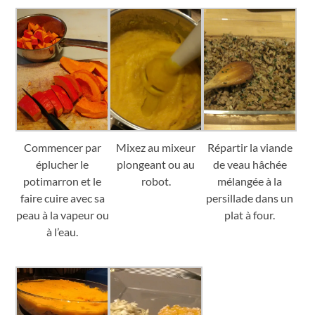
Commencer par
Mixez au mixeur
Répartir la viande
éplucher le
plongeant ou au
de veau hâchée
potimarron et le
robot.
mélangée à la
faire cuire avec sa
persillade dans un
peau à la vapeur ou
plat à four.
à l’eau.