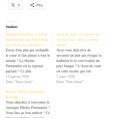
X
Plus
Similaire
Hachis Parmentier : Le Plat
Axoa de veau : La recette qui
Réconfortant qui Fait Fondre
va vous faire saliver comme
les Coeurs et les Papilles !
jamais !
Envie d'un plat qui réchauffe
Avez-vous déjà rêvé de
le cœur et fait plaisir à tout le
savourer un plat qui évoque la
monde ? Le Hachis
tradition et la convivialité du
Parmentier est la réponse
pays basque ? L'Axoa de veau
parfaite ! Ce plat
est cette recette qui fait
emblématique de la cuisine
12 janvier 2026
saliver tous les gourmands.
7 mars 2026
française allie la richesse de la
Dans "Non classé"
Avec ses ingrédients simples
Dans "Non classé"
viande hachée à la douceur de
et ses saveurs riches, ce plat
Recette Hâchis Parmentier
la purée de pommes de terre.
réchauffe les cœurs et les
Revisité
Il évoque des…
estomacs. Imaginez une
Vous cherchez à réinventer le
viande de…
classique Hâchis Parmentier ?
Vous êtes au bon endroit ! Ce
plat réconfortant, souvent