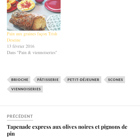
sont également bonnes pour
votre santé. Dans cet article,
nous allons explorer les
secrets…
Pain aux graines façon Trish
Deseine
13 février 2016
Dans "Pain & viennoiseries"
BRIOCHE
PÂTISSERIE
PETIT-DÉJEUNER
SCONES
VIENNOISERIES
PRÉCÉDENT
Tapenade express aux olives noires et pignons de
pin