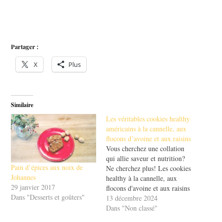
Partager :
X
Plus
Similaire
Les véritables cookies healthy
américains à la cannelle, aux
flocons d’avoine et aux raisins
Vous cherchez une collation
qui allie saveur et nutrition?
Pain d’épices aux noix de
Ne cherchez plus! Les cookies
Johannes
healthy à la cannelle, aux
29 janvier 2017
flocons d'avoine et aux raisins
Dans "Desserts et goûters"
sont la réponse. Ces douceurs
13 décembre 2024
américaines ne sont pas
Dans "Non classé"
seulement délicieuses, elles