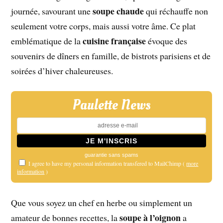
soupe chaude
journée, savourant une
qui réchauffe non
seulement votre corps, mais aussi votre âme. Ce plat
cuisine française
emblématique de la
évoque des
souvenirs de dîners en famille, de bistrots parisiens et de
soirées d’hiver chaleureuses.
Paulette News
guarantie sans spams
I agree to have my personal information transfered to MailChimp (
more
information
)
Que vous soyez un chef en herbe ou simplement un
soupe à l’oignon
amateur de bonnes recettes, la
a