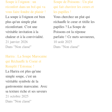
Soupe à l’oignon : un
Soupe de Poissons : Un plat
réconfort dans un bol qui va
qui fait chavirer les cœurs et
vous faire fondre de plaisir !
les papilles !
La soupe à l'oignon est bien
Vous cherchez un plat qui
plus qu'un simple plat
réchauffe le cœur et titille les
réconfortant. C'est une
papilles ? La Soupe de
véritable invitation à la
Poissons est la réponse
chaleur et à la convivialité.
parfaite ! Ce mets savoureux,
Imaginez-vous, au cœur de
21 janvier 2026
riche en histoire et en saveurs,
10 août 2025
l'hiver, avec un bol fumant
Dans "Non classé"
évoque des souvenirs
Dans "Non classé"
entre les mains, rempli
nostalgiques de repas en
Harira : La Soupe Marocaine
d'oignons caramélisés et de
famille et de soirées
qui Réchauffe le Coeur et
fromage fondant. Qui pourrait
conviviales. Que ce soit une
Remplit l’Estomac !
y résister ? Ce délice français,
bouillabaisse marseillaise
La Harira est plus qu'une
aux…
ou…
simple soupe, c'est un
véritable symbole de la
gastronomie marocaine. Avec
sa texture riche et ses saveurs
envoûtantes, elle a le pouvoir
21 octobre 2025
de réchauffer les cœurs et de
Dans "Non classé"
remplir les estomacs. Que
vous la dégustiez pendant le