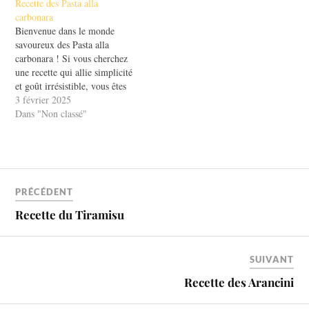
Recette des Pasta alla
tendre et les légumes frais est
carbonara
une invitation à la
Bienvenue dans le monde
gourmandise. La recette
savoureux des Pasta alla
traditionnelle…
carbonara ! Si vous cherchez
une recette qui allie simplicité
et goût irrésistible, vous êtes
au bon endroit. Ce plat
3 février 2025
emblématique de la cuisine
Dans "Non classé"
italienne est non seulement
rapide à préparer, mais il
séduit également les papilles
des gourmets du monde
entier.…
PRÉCÉDENT
Recette du Tiramisu
SUIVANT
Recette des Arancini