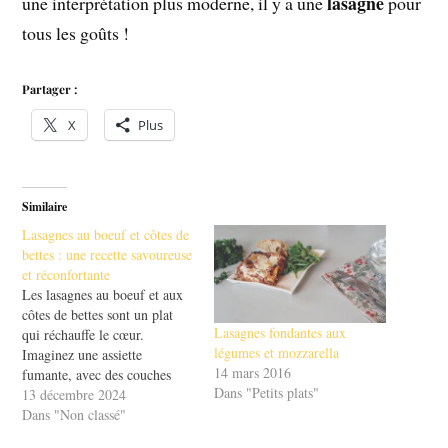
lasagne
une interprétation plus moderne, il y a une
pour
tous les goûts !
Partager :
X
Plus
Similaire
Lasagnes au boeuf et côtes de
bettes : une recette savoureuse
et réconfortante
Les lasagnes au boeuf et aux
côtes de bettes sont un plat
Lasagnes fondantes aux
qui réchauffe le cœur.
légumes et mozzarella
Imaginez une assiette
14 mars 2016
fumante, avec des couches
Dans "Petits plats"
savoureuses qui se mêlent
13 décembre 2024
pour un résultat exquis. Ce
Dans "Non classé"
mélange entre la viande