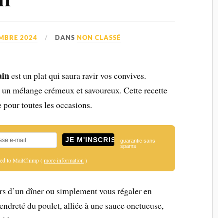
MBRE 2024
DANS
NON CLASSÉ
ain
est un plat qui saura ravir vos convives.
 un mélange crémeux et savoureux. Cette recette
te pour toutes les occasions.
guarantie sans
spams
ered to MailChimp (
more information
)
rs d’un dîner ou simplement vous régaler en
 tendreté du poulet, alliée à une sauce onctueuse,