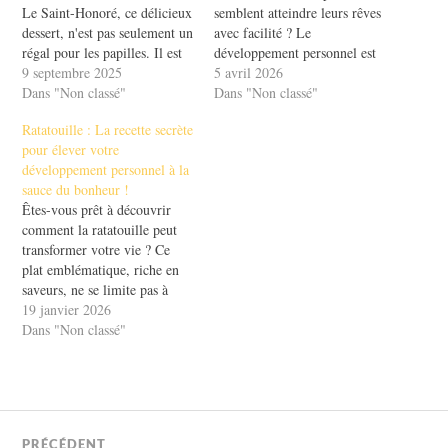
Le Saint-Honoré, ce délicieux
semblent atteindre leurs rêves
dessert, n'est pas seulement un
avec facilité ? Le
régal pour les papilles. Il est
développement personnel est
aussi une métaphore de
9 septembre 2025
la clé pour libérer votre
5 avril 2026
l'épanouissement personnel.
Dans "Non classé"
potentiel caché. C'est un
Dans "Non classé"
En plongeant dans l'univers
voyage fascinant
Ratatouille : La recette secrète
de Saint-Honoré, vous allez
d'amélioration de soi, où
pour élever votre
apprendre comment cette
chaque pas compte et chaque
développement personnel à la
pâtisserie emblématique peut
victoire, même petite, vous
sauce du bonheur !
nourrir votre esprit et votre…
rapproche de vos objectifs.
Êtes-vous prêt à découvrir
Dans cet article, nous…
comment la ratatouille peut
transformer votre vie ? Ce
plat emblématique, riche en
saveurs, ne se limite pas à
votre assiette. Il est une
19 janvier 2026
véritable source d'inspiration
Dans "Non classé"
pour votre développement
personnel. En plongeant dans
la philosophie de ce mélange
coloré de légumes, vous
apprendrez à mélanger…
PRÉCÉDENT