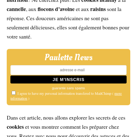
cannelle
flocons d’avoine
raisins
, aux
et aux
sont la
réponse. Ces douceurs américaines ne sont pas
seulement délicieuses, elles sont également bonnes pour
votre santé.
Paulette News
guarantie sans spams
I agree to have my personal information transfered to MailChimp (
more
information
)
Dans cet article, nous allons explorer les secrets de ces
cookies
et vous montrer comment les préparer chez
vous. Restez avec nous pour découvrir des astuces et des