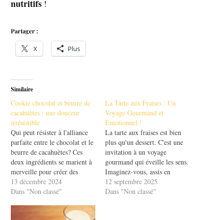
nutritifs
!
Partager :
X
Plus
Similaire
Cookie chocolat et beurre de
La Tarte aux Fraises : Un
cacahuètes : une douceur
Voyage Gourmand et
irrésistible
Émotionnel !
Qui peut résister à l'alliance
La tarte aux fraises est bien
parfaite entre le chocolat et le
plus qu'un dessert. C'est une
beurre de cacahuètes? Ces
invitation à un voyage
deux ingrédients se marient à
gourmand qui éveille les sens.
merveille pour créer des
Imaginez-vous, assis en
cookies irrésistibles. Imaginez
13 décembre 2024
terrasse, une part de tarte
12 septembre 2025
une bouchée croustillante à
Dans "Non classé"
devant vous, les fraises
Dans "Non classé"
l'extérieur, avec un cœur
juteuses qui scintillent au
fondant et crémeux à
soleil. Chaque bouchée vous