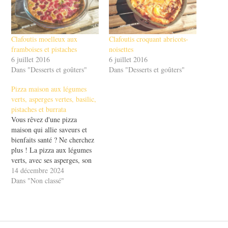
Clafoutis moelleux aux
Clafoutis croquant abricots-
framboises et pistaches
noisettes
6 juillet 2016
6 juillet 2016
Dans "Desserts et goûters"
Dans "Desserts et goûters"
Pizza maison aux légumes
verts, asperges vertes, basilic,
pistaches et burrata
Vous rêvez d'une pizza
maison qui allie saveurs et
bienfaits santé ? Ne cherchez
plus ! La pizza aux légumes
verts, avec ses asperges, son
basilic, ses pistaches et sa
14 décembre 2024
burrata, est la réponse à vos
Dans "Non classé"
envies. Imaginez une pâte
croustillante, garnie de
légumes frais et d'un fromage
crémeux qui…