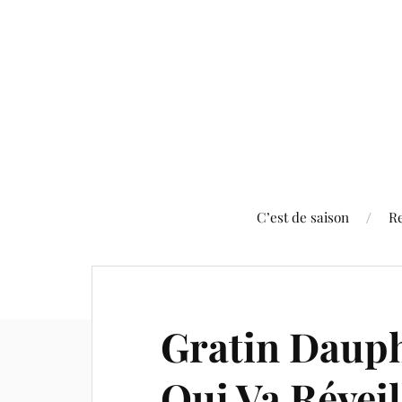
C’est de saison
Re
Gratin Dauph
Qui Va Réveil