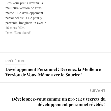
Êtes-vous prêt à devenir la
meilleure version de vous-
même ? Le développement
personnel est la clé pour y
parvenir. Imaginez un avenir
où chaque jour commence
16 mars 2026
avec un sourire et une dose de
Dans "Non classé"
motivation. Ce chemin peut
sembler intimidant, mais il est
rempli de promesses et
d'opportunités. En vous
engageant…
PRÉCÉDENT
Développement Personnel : Devenez la Meilleure
Version de Vous-Même avec le Sourire !
SUIVANT
Développez-vous comme un pro : Les secrets du
développement personnel révélés !