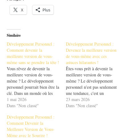
X
Plus
Similaire
Développement Personnel :
Développement Personnel :
Comment devenir la
Devenez la meilleure version
meilleure version de vous-
de vous-même avec ces
même sans se prendre la tête !
astuces hilarantes !
Vous rêvez de devenir la
Êtes-vous prêt à devenir la
meilleure version de vous-
meilleure version de vous-
même ? Le développement
même ? Le développement
personnel pourrait bien être la
personnel n'est pas seulement
clé. Dans un monde où les
une tendance, c'est un
distractions sont
1 mai 2026
véritable voyage ! Avec des
23 mars 2026
omniprésentes, il est essentiel
Dans "Non classé"
astuces hilarantes et efficaces,
Dans "Non classé"
de se concentrer sur soi-
vous découvrirez comment
Développement Personnel :
même. Mais comment y
améliorer votre quotidien tout
Comment Devenir la
parvenir sans se compliquer la
en vous amusant. Imaginez-
Meilleure Version de Vous-
vie ? Dans cet article, nous
vous en train de rire tout en
Même avec le Sourire !
allons explorer…
apprenant à mieux vous…