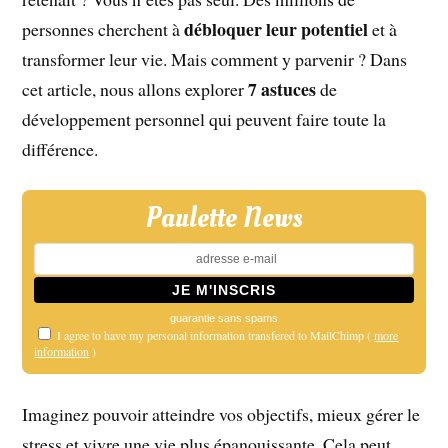
débloquer leur potentiel
personnes cherchent à
et à
transformer leur vie. Mais comment y parvenir ? Dans
7 astuces
cet article, nous allons explorer
de
développement personnel qui peuvent faire toute la
différence.
Paulette News
guarantie sans spams
I agree to have my personal information transfered to MailChimp (
more
information
)
Imaginez pouvoir atteindre vos objectifs, mieux gérer le
stress et vivre une vie plus épanouissante. Cela peut