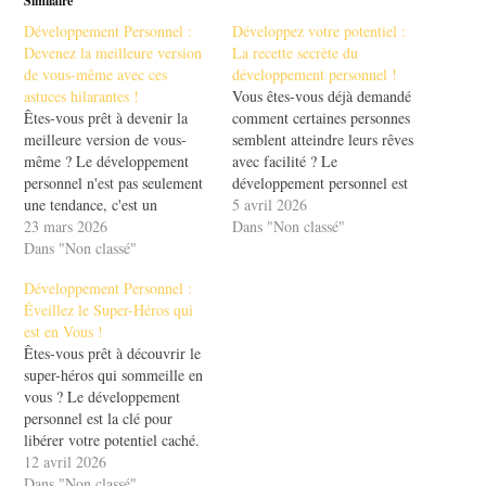
Similaire
Développement Personnel :
Développez votre potentiel :
Devenez la meilleure version
La recette secrète du
de vous-même avec ces
développement personnel !
astuces hilarantes !
Vous êtes-vous déjà demandé
Êtes-vous prêt à devenir la
comment certaines personnes
meilleure version de vous-
semblent atteindre leurs rêves
même ? Le développement
avec facilité ? Le
personnel n'est pas seulement
développement personnel est
une tendance, c'est un
la clé pour libérer votre
5 avril 2026
véritable voyage ! Avec des
23 mars 2026
potentiel caché. C'est un
Dans "Non classé"
astuces hilarantes et efficaces,
Dans "Non classé"
voyage fascinant
vous découvrirez comment
d'amélioration de soi, où
Développement Personnel :
améliorer votre quotidien tout
chaque pas compte et chaque
Éveillez le Super-Héros qui
en vous amusant. Imaginez-
victoire, même petite, vous
est en Vous !
vous en train de rire tout en
rapproche de vos objectifs.
Êtes-vous prêt à découvrir le
apprenant à mieux vous…
Dans cet article, nous…
super-héros qui sommeille en
vous ? Le développement
personnel est la clé pour
libérer votre potentiel caché.
C'est un voyage passionnant
12 avril 2026
qui vous mène vers la
Dans "Non classé"