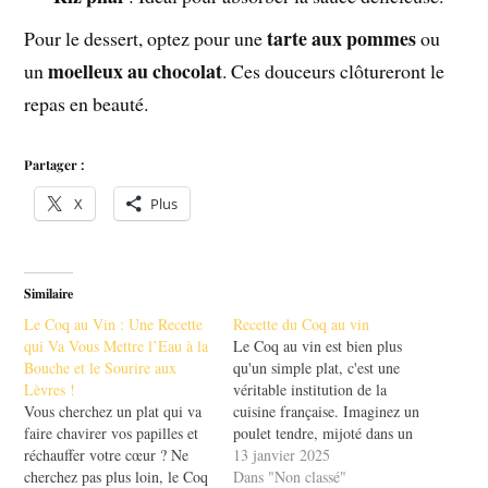
tarte aux pommes
Pour le dessert, optez pour une
ou
moelleux au chocolat
un
. Ces douceurs clôtureront le
repas en beauté.
Partager :
X
Plus
Similaire
Le Coq au Vin : Une Recette
Recette du Coq au vin
qui Va Vous Mettre l’Eau à la
Le Coq au vin est bien plus
Bouche et le Sourire aux
qu'un simple plat, c'est une
Lèvres !
véritable institution de la
Vous cherchez un plat qui va
cuisine française. Imaginez un
faire chavirer vos papilles et
poulet tendre, mijoté dans un
réchauffer votre cœur ? Ne
vin riche, relevé par des
13 janvier 2025
cherchez pas plus loin, le Coq
herbes aromatiques et des
Dans "Non classé"