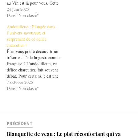
au Vin est là pour vous. Cette
légumes savoureux. Cette
recette emblématique de la
24 juin 2025
recette emblématique évoque
cuisine française est bien plus
Dans "Non classé"
des souvenirs de repas en
qu'un simple repas ; elle est
famille et de moments
Andouillette : Plongée dans
un véritable voyage à travers
partagés…
l’univers savoureux et
le…
surprenant de ce délice
charcutier !
Êtes-vous prêt à découvrir un
trésor caché de la gastronomie
française ? L'andouillette, ce
délice charcutier, fait souvent
débat. Pour certains, c'est une
saucisse savoureuse; pour
7 octobre 2025
d'autres, une curiosité à
Dans "Non classé"
éviter. Pourtant, ce plat a une
histoire riche et une saveur
unique qui mérite d'être
explorée. Dans cet article,
nous…
PRÉCÉDENT
Blanquette de veau : Le plat réconfortant qui va