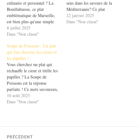
culinaire et personnel ? La
sens dans les saveurs de la
Bouillabaisse, ce plat
Méditerranée? Ce plat
emblématique de Marseille,
emblématique de la cuisine
22 janvier 2025
est bien plus qu'une simple
marseillaise ne se limite pas à
Dans "Non classé"
recette de poisson. Elle est
8 juillet 2025
une simple soupe de poisson.
une métaphore puissante pour
Dans "Non classé"
Il raconte une histoire, celle
notre développement
des pêcheurs du Vieux-Port
Soupe de Poissons : Un plat
personnel. Imaginez chaque
qui, avec passion, ont su
qui fait chavirer les cœurs et
ingrédient comme une
transformer…
les papilles !
expérience de vie, chaque
Vous cherchez un plat qui
épice comme un défi à
réchauffe le cœur et titille les
relever. Dans…
papilles ? La Soupe de
Poissons est la réponse
parfaite ! Ce mets savoureux,
riche en histoire et en saveurs,
10 août 2025
évoque des souvenirs
Dans "Non classé"
nostalgiques de repas en
famille et de soirées
conviviales. Que ce soit une
bouillabaisse marseillaise
ou…
PRÉCÉDENT