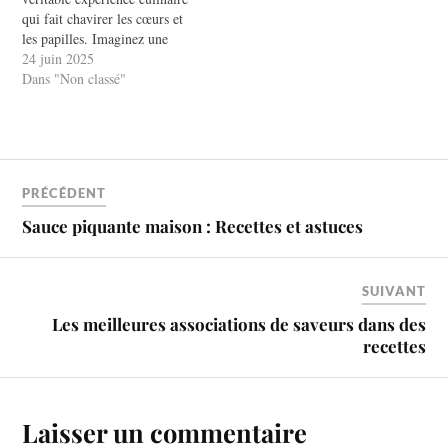
qui fait chavirer les cœurs et
les papilles. Imaginez une
viande mijotée lentement,
24 juin 2025
s'imprégnant des saveurs d'un
Dans "Non classé"
vin rouge riche et aromatique.
Ce classique de la cuisine
française est un
incontournable lors des repas
en famille…
PRÉCÉDENT
Sauce piquante maison : Recettes et astuces
SUIVANT
Les meilleures associations de saveurs dans des
recettes
Laisser un commentaire