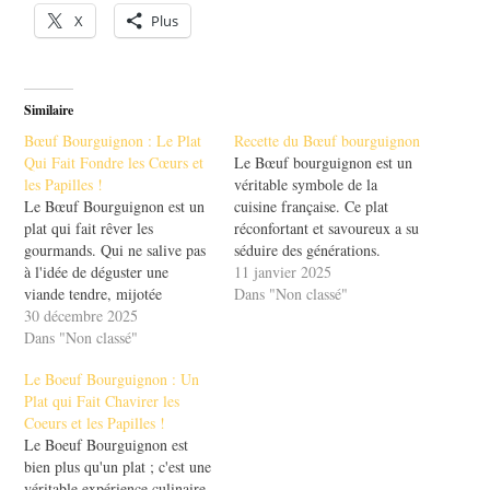
X
Plus
Similaire
Bœuf Bourguignon : Le Plat
Recette du Bœuf bourguignon
Qui Fait Fondre les Cœurs et
Le Bœuf bourguignon est un
les Papilles !
véritable symbole de la
Le Bœuf Bourguignon est un
cuisine française. Ce plat
plat qui fait rêver les
réconfortant et savoureux a su
gourmands. Qui ne salive pas
séduire des générations.
à l'idée de déguster une
Imaginez des morceaux de
11 janvier 2025
viande tendre, mijotée
viande mijotés lentement dans
Dans "Non classé"
lentement dans un délicieux
30 décembre 2025
un vin rouge, agrémentés
vin rouge ? Ce classique de la
Dans "Non classé"
d'oignons et de champignons.
cuisine française a su
Cela vous donne l'eau à la
Le Boeuf Bourguignon : Un
conquérir les cœurs et les
bouche, n'est-ce pas ? Dans
Plat qui Fait Chavirer les
palais à travers le monde.
cet article,…
Coeurs et les Papilles !
Préparé avec…
Le Boeuf Bourguignon est
bien plus qu'un plat ; c'est une
véritable expérience culinaire