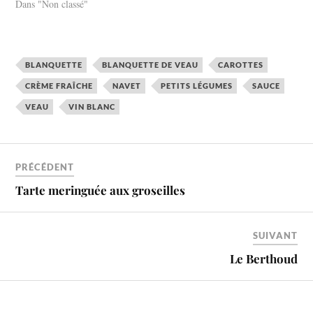
Avec ses ingrédients simples
Dans "Non classé"
et ses saveurs riches, ce plat
réchauffe les cœurs et les
estomacs. Imaginez une
viande de…
BLANQUETTE
BLANQUETTE DE VEAU
CAROTTES
CRÈME FRAÎCHE
NAVET
PETITS LÉGUMES
SAUCE
VEAU
VIN BLANC
PRÉCÉDENT
Tarte meringuée aux groseilles
SUIVANT
Le Berthoud