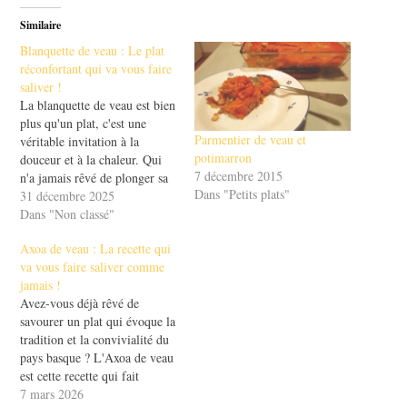
Similaire
Blanquette de veau : Le plat
réconfortant qui va vous faire
saliver !
La blanquette de veau est bien
plus qu'un plat, c'est une
Parmentier de veau et
véritable invitation à la
potimarron
douceur et à la chaleur. Qui
7 décembre 2015
n'a jamais rêvé de plonger sa
Dans "Petits plats"
cuillère dans une sauce
31 décembre 2025
onctueuse, entourée de
Dans "Non classé"
morceaux de viande tendre et
Axoa de veau : La recette qui
de légumes savoureux ? Ce
va vous faire saliver comme
plat réconfortant,
jamais !
emblématique de la cuisine…
Avez-vous déjà rêvé de
savourer un plat qui évoque la
tradition et la convivialité du
pays basque ? L'Axoa de veau
est cette recette qui fait
saliver tous les gourmands.
7 mars 2026