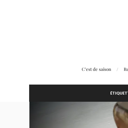
C’est de saison
Re
ÉTIQUET