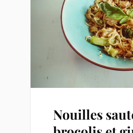
Nouilles saut
brocolis et g