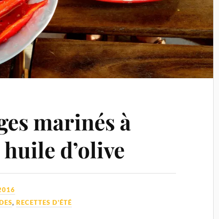
ges marinés à
t huile d’olive
2016
DES
,
RECETTES D'ÉTÉ