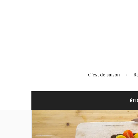
C’est de saison
Re
ÉTI