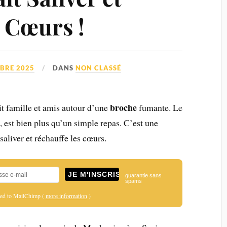
s Cœurs !
BRE 2025
DANS
NON CLASSÉ
broche
it famille et amis autour d’une
fumante. Le
, est bien plus qu’un simple repas. C’est une
 saliver et réchauffe les cœurs.
guarantie sans
spams
ered to MailChimp (
more information
)