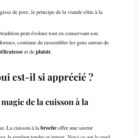
agisse de porc, le principe de la viande rôtie à la
radition peut évoluer tout en conservant son
formes, continue de rassembler les gens autour de
délicatesse
plaisir
et de
.
i est-il si apprécié ?
 magie de la cuisson à la
broche
ue. La cuisson à la
offre une saveur
u, le rendant tendre et juteux. Voici ce qui le rend