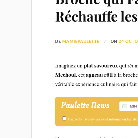
Réchauffe le
DE
MAMIEPAULETTE
ON
24 OCTO
plat savoureux
Imaginez un
qui réun
Mechoui
agneau rôti
, cet
à la broche
véritable expérience culinaire qui fait
Paulette News
I agree to have my personal information transf