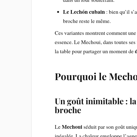
Le Lechón cubain
: bien qu’il s’
broche reste le même.
Ces variantes montrent comment une t
essence. Le Mechoui, dans toutes ses 
la table pour partager un moment de
Pourquoi le Mechou
Un goût inimitable : la
broche
Mechoui
Le
séduit par son goût uniq
inégalée. La chaleur enveloppe l’agnea