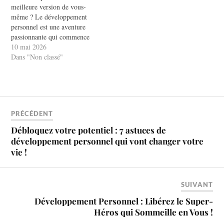
meilleure version de vous-
même ? Le développement
personnel est une aventure
passionnante qui commence
par un simple sourire. Ce
10 mai 2026
chemin vous invite à explorer
Dans "Non classé"
vos émotions, à renforcer
votre confiance et à améliorer
votre qualité de vie. Dans cet
article, nous allons découvrir
comment le…
PRÉCÉDENT
Débloquez votre potentiel : 7 astuces de
développement personnel qui vont changer votre
vie !
SUIVANT
Développement Personnel : Libérez le Super-
Héros qui Sommeille en Vous !