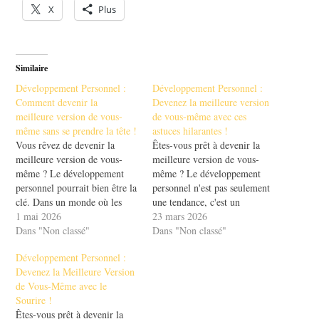
X
Plus
Similaire
Développement Personnel :
Développement Personnel :
Comment devenir la
Devenez la meilleure version
meilleure version de vous-
de vous-même avec ces
même sans se prendre la tête !
astuces hilarantes !
Vous rêvez de devenir la
Êtes-vous prêt à devenir la
meilleure version de vous-
meilleure version de vous-
même ? Le développement
même ? Le développement
personnel pourrait bien être la
personnel n'est pas seulement
clé. Dans un monde où les
une tendance, c'est un
distractions sont
1 mai 2026
véritable voyage ! Avec des
23 mars 2026
omniprésentes, il est essentiel
Dans "Non classé"
astuces hilarantes et efficaces,
Dans "Non classé"
de se concentrer sur soi-
vous découvrirez comment
Développement Personnel :
même. Mais comment y
améliorer votre quotidien tout
Devenez la Meilleure Version
parvenir sans se compliquer la
en vous amusant. Imaginez-
de Vous-Même avec le
vie ? Dans cet article, nous
vous en train de rire tout en
Sourire !
allons explorer…
apprenant à mieux vous…
Êtes-vous prêt à devenir la